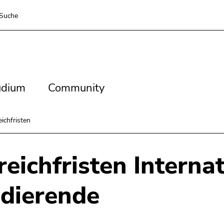
Suche
dium
Community
udium
Community
eichfristen
reichfristen Interna
dierende