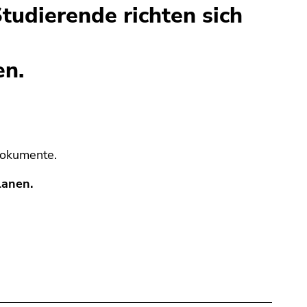
Studierende richten sich
en.
 Dokumente.
lanen.