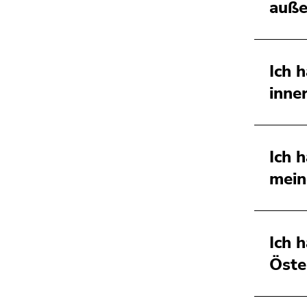
auße
Ich 
inne
Ich 
mein
Ich 
Öste