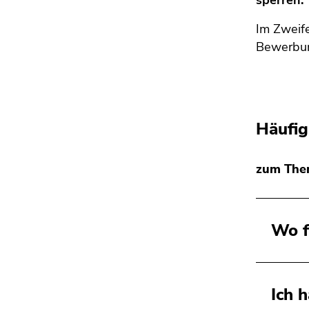
sperren.
Im Zweife
Bewerbun
Häufig
zum Them
Wo f
Ich 