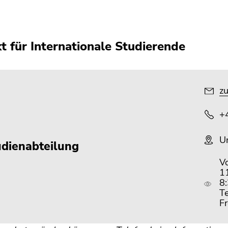
t für Internationale Studierende
zu
+
Un
udienabteilung
Vo
1
8
Te
Fr