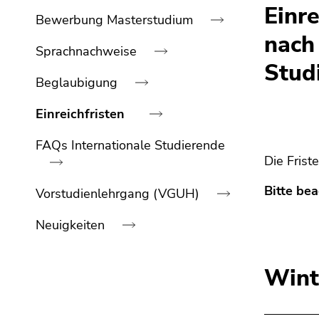
bestätigen
Einre
Bewerbung Masterstudium
Sie diesen
Link.
nach
Sprachnachweise
Stud
Beginn
Zum
Beglaubigung
des
Inhalt
Seitenbereichs:
(Zugriffstaste
Einreichfristen
Seitenbereiche:
1)
Zur
FAQs Internationale Studierende
Positionsanzeige
Die Fris
(Zugriffstaste
2)
Bitte be
Vorstudienlehrgang (VGUH)
Zur
Hauptnavigation
Neuigkeiten
(Zugriffstaste
3)
Ende
Wint
Zur
dieses
Unternavigation
Seitenbereichs.
(Zugriffstaste