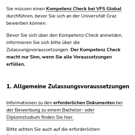
bestätigen
Sie diesen
Sie müssen einen
Kompetenz Check bei VFS Global
Link.
durchführen, bevor Sie sich an der Universität Graz
bewerben können.
Beginn
Zum
Bevor Sie sich über den Kompetenz-Check anmelden,
des
Inhalt
informieren Sie sich bitte über die
Seitenbereichs:
(Zugriffstaste
Zulassungsvoraussetzungen.
Der Kompetenz Check
Seitenbereiche:
1)
macht nur Sinn, wenn Sie alle Voraussetzungen
Zur
erfüllen.
Positionsanzeige
(Zugriffstaste
2)
1. Allgemeine Zulassungsvoraussetzungen
Zur
Hauptnavigation
(Zugriffstaste
Informationen zu den
erforderlichen Dokumenten
bei
3)
der Bewerbung zu einem Bachelor- oder
Zur
Diplomstudium finden Sie hier.
Unternavigation
Bitte achten Sie auch auf die erforderlichen
(Zugriffstaste