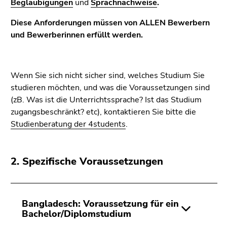
Beglaubigungen
und
Sprachnachweise
.
4)
Zu
Diese Anforderungen müssen von ALLEN Bewerbern
den
und Bewerberinnen erfüllt werden.
Zusatzinformationen
(Zugriffstaste
5)
Wenn Sie sich nicht sicher sind, welches Studium Sie
Zu
studieren möchten, und was die Voraussetzungen sind
den
(zB. Was ist die Unterrichtssprache? Ist das Studium
Seiteneinstellungen
zugangsbeschränkt? etc), kontaktieren Sie bitte die
(Benutzer/Sprache)
Studienberatung der 4students
.
(Zugriffstaste
8)
Zur
2. Spezifische Voraussetzungen
Suche
(Zugriffstaste
9)
Bangladesch: Voraussetzung für ein
Ende
Bachelor/Diplomstudium
dieses